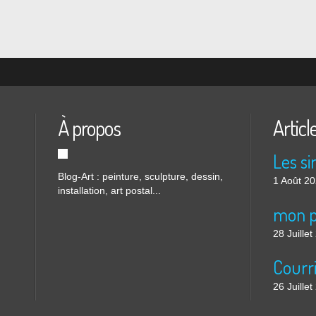
À propos
Articl
Blog-Art : peinture, sculpture, dessin,
1 Août 2
installation, art postal...
mon p
28 Juille
26 Juille