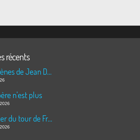
es récents
Les sirènes de Jean Duranel
026
ère n'est plus
t 2026
Courrier du tour de France
t 2026