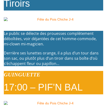
Tiroirs
Le public se délecte des prouesses complètement
déboîtées, voir déjantées de cet homme-commode,
mi-clown mi-magicien.
Derrière ses lunettes orange, il a plus d’un tour dans
son sac, ou plutôt plus d’un tiroir dans sa boîte d’où
s’échappent fleur ou papillon…
GUINGUETTE
17:00 – PIF’N BAL