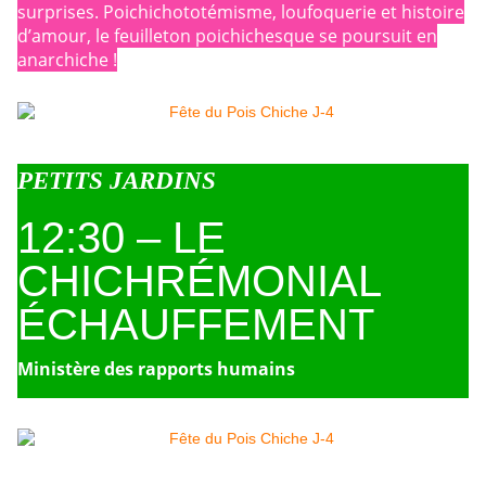
surprises. Poichichototémisme, loufoquerie et histoire
d’amour, le feuilleton poichichesque se poursuit en
anarchiche !
PETITS JARDINS
12:30 – LE
CHICHRÉMONIAL
ÉCHAUFFEMENT
Ministère des rapports humains