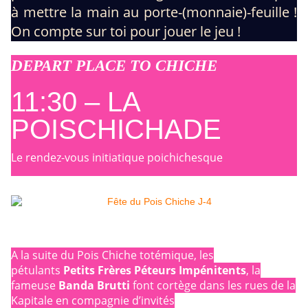
à mettre la main au porte-(monnaie)-feuille !
On compte sur toi pour jouer le jeu !
DEPART PLACE TO CHICHE
11:30 – LA
POISCHICHADE
Le rendez-vous initiatique poichichesque
A la suite du Pois Chiche totémique, les
pétulants
Petits Frères Péteurs Impénitents
, la
fameuse
Banda Brutti
font cortège dans les rues de la
Kapitale en compagnie d’invités