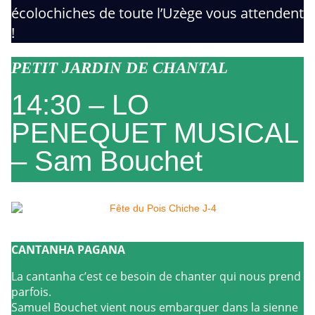
écolochiches de toute l’Uzège vous attendent
!
PETIT JARDIN DE CHANTAL
14:30 – LO
PENEQUET MUSICAL
– Sam Bouchet
CANTANHA PAGANA
La cantanha c’est ce besoin de chanter qui nous prend
parfois.
Samuel Bouchet vient nous embarquer dans la sienne