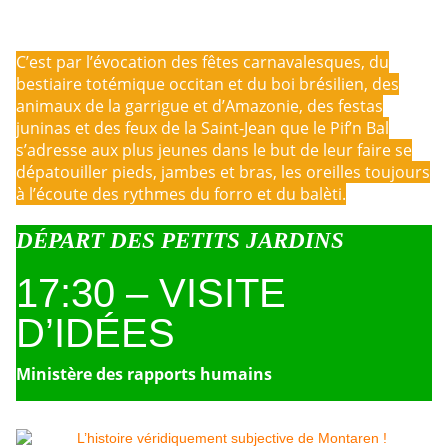
C’est par l’évocation des fêtes carnavalesques, du
bestiaire totémique occitan et du boi brésilien, des
animaux de la garrigue et d’Amazonie, des festas
juninas et des feux de la Saint-Jean que le Pif’n Bal
s’adresse aux plus jeunes dans le but de leur faire se
dépatouiller pieds, jambes et bras, les oreilles toujours
à l’écoute des rythmes du forro et du balèti.
DÉPART DES PETITS JARDINS
17:30 – VISITE
D’IDÉES
Ministère des rapports humains