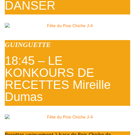
DANSER
GUINGUETTE
18:45 – LE
KONKOURS DE
RECETTES Mireille
Dumas
Recettes uniquement à base de Pois Chiche de