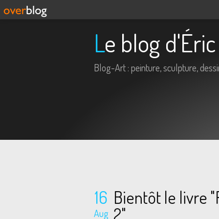
Le blog d'Ér
Blog-Art : peinture, sculpture, dessin,
16
Bientôt le livr
2"
Aug