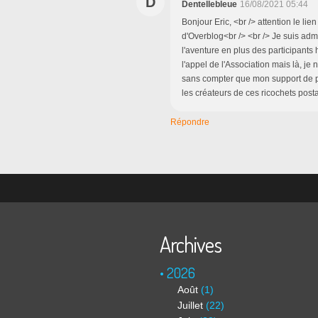
D
Dentellebleue
16/08/2021 05:44
Bonjour Eric, <br /> attention le lie
d'Overblog<br /> <br /> Je suis adm
l'aventure en plus des participants h
l'appel de l'Association mais là, je
sans compter que mon support de pr
les créateurs de ces ricochets postau
Répondre
Archives
2026
Août
(1)
Juillet
(22)