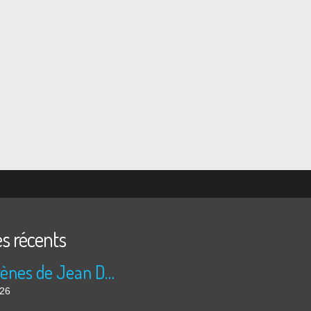
es récents
Les sirènes de Jean Duranel
026