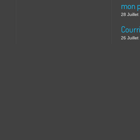
mon p
28 Juille
26 Juille