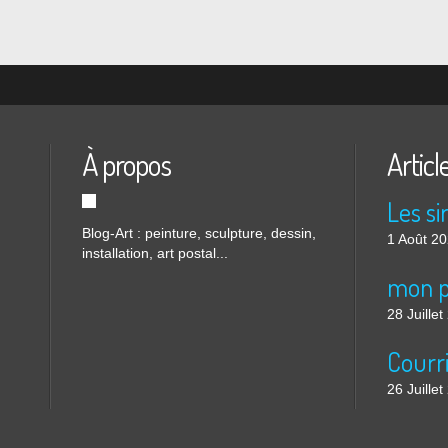
À propos
Articl
Blog-Art : peinture, sculpture, dessin,
1 Août 2
installation, art postal...
mon p
28 Juille
26 Juille