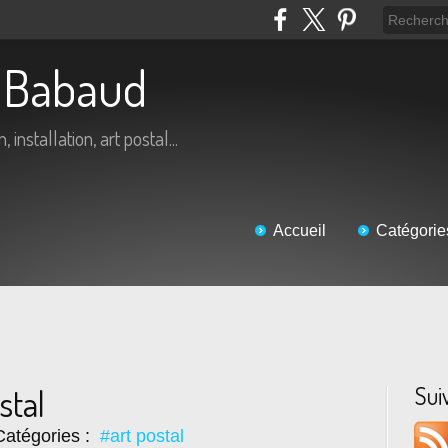
ic Babaud
 installation, art postal...
Accueil
Catégorie
Sui
stal
atégories :
#art postal