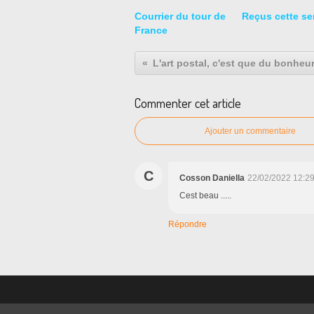
Courrier du tour de
Reçus cette s
France
L'art postal, c'est que du bonheur
Commenter cet article
Ajouter un commentaire
C
Cosson Daniella
22/02/2022 12:2
Cest beau .....
Répondre