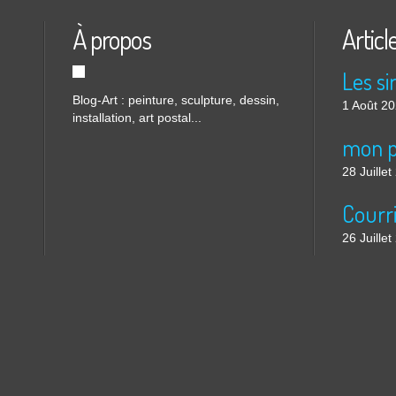
À propos
Articl
Blog-Art : peinture, sculpture, dessin,
1 Août 2
installation, art postal...
mon p
28 Juille
26 Juille