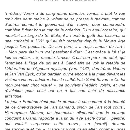
"
Frédéric Voisin a du sang marin dans les veines. Il faut le voir
tenir des deux mains le volant de sa presse à gravure, comme
d’autres tiennent le gouvernail d’un navire, pour comprendre
combien il tient bon le cap de la création. D’un aïeul corsaire, qui
mouillait au large de St. Malo, il a hérité le goût des histoires et
une curiosité à 360° qui lui fait regarder depuis le Moyen Âge
jusqu’à l’art populaire. De son père, il a reçu l’amour de l’art :
« Mon père était un vrai passionné d’art. C’est grâce à lui si je
fais ce métier… », raconte l’artiste. C’est son père, en effet, qui
l’emmène à l’âge de dix ans à Gand afin de voir le retable de
L’Adoration de l’Agneau mystique (vers 1432) des frères Hubert
et Jan Van Eyck, qu’un gardien ouvre encore à la main devant les
visiteurs venus l’admirer dans la cathédrale Saint-Bavon. « Ce fut
mon premier choc visuel », se souvient Frédéric Voisin, et une
révélation pour celui qui en a fait son acte de naissance
artistique.
Le jeune Frédéric n’est pas le premier à succomber à la beauté
de ce chef-d’œuvre de l’art flamand, sinon de l’art tout court ;
Hieronymus Münzer, un humaniste allemand que le voyage
conduisit à Gand, rapporte à la fin du XVe siècle qu’un « peintre,
qui voulait surpasser cette œuvre, en [serait] devenu
mélancolique et fou ». D’aucuns y ont vu en effet, comme Lucas