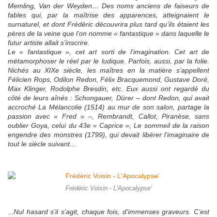
Memling, Van der Weyden… Des noms anciens de faiseurs de
fables qui, par la maîtrise des apparences, atteignaient le
surnaturel, et dont Frédéric découvrira plus tard qu’ils étaient les
pères de la veine que l’on nomme « fantastique » dans laquelle le
futur artiste allait s’inscrire.
Le « fantastique », cet art sorti de l’imagination. Cet art de
métamorphoser le réel par le ludique. Parfois, aussi, par la folie.
Nichés au XIXe siècle, les maîtres en la matière s’appellent
Félicien Rops, Odilon Redon, Félix Bracquemond, Gustave Doré,
Max Klinger, Rodolphe Bresdin, etc. Eux aussi ont regardé du
côté de leurs aînés : Schongauer, Dürer – dont Redon, qui avait
accroché La Mélancolie (1514) au mur de son salon, partage la
passion avec « Fred » –, Rembrandt, Callot, Piranèse, sans
oublier Goya, celui du 43e « Caprice », Le sommeil de la raison
engendre des monstres (1799), qui devait libérer l’imaginaire de
tout le siècle suivant...
Frédéric Voisin - L'Apocalypse'
...Nul hasard s’il s’agit, chaque fois, d’immenses graveurs. C’est