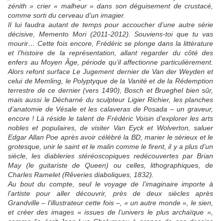
zénith » crier « malheur » dans son déguisement de crustacé,
comme sorti du cerveau d’un imagier.
Il lui faudra autant de temps pour accoucher d’une autre série
décisive, Memento Mori (2011-2012). Souviens-toi que tu vas
mourir… Cette fois encore, Frédéric se plonge dans la littérature
et l’histoire de la représentation, allant regarder du côté des
enfers au Moyen Âge, période qu’il affectionne particulièrement.
Alors refont surface Le Jugement dernier de Van der Weyden et
celui de Memling, le Polyptyque de la Vanité et de la Rédemption
terrestre de ce dernier (vers 1490), Bosch et Brueghel bien sûr,
mais aussi le Décharné du sculpteur Ligier Richier, les planches
d’anatomie de Vésale et les calaveras de Posada – un graveur,
encore ! Là réside le talent de Frédéric Voisin d’explorer les arts
nobles et populaires, de visiter Van Eyck et Wolverton, saluer
Edgar Allan Poe après avoir célébré la BD, marier le sérieux et le
grotesque, unir le saint et le malin comme le firent, il y a plus d’un
siècle, les diableries stéréoscopiques redécouvertes par Brian
May (le guitariste de Queen) ou celles, lithographiques, de
Charles Ramelet (Rêveries diaboliques, 1832).
Au bout du compte, seul le voyage de l’imaginaire importe à
l’artiste pour aller découvrir, près de deux siècles après
Grandville – l’illustrateur cette fois –, « un autre monde », le sien,
et créer des images « issues de l’univers le plus archaïque »,