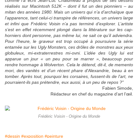
comme l’a écrit Jean-Luc Chalumeau à propos de ses dessins
réalisés sur Macintosh 512K – dont il fut un des pionniers – au
mitan des années 1980. Mais un univers qui n’a d’archaïque que
l’apparence, tant celui-ci transpire de références, un univers large
et infini que Frédéric Voisin n’a pas terminé d’explorer. L’artiste
s’est en effet récemment plongé dans la littérature sur les cap-
horniers dont personne, pas même lui, ne sait ce qu’il adviendra.
Pour l’heure, le graveur est trop occupé à poursuivre la série
entamée sur les Ugly Monsters, ces drôles de monstres aux yeux
globuleux, mi-extraterrestres mi-ovni. L’idée des Ugly lui est
apparue un jour « un peu pour se marrer », beaucoup pour
rendre hommage à Wolverton. Cela le détend, dit-il, de memento
mori, des vanités et d’un récent phare d'Alexandrie, beau à en
tomber. Après tout, pourquoi les corsaires, fussent-ils de l'art, ne
pourraient-ils pas prétendre, eux aussi, à un peu de repos ?"
Fabien Simode,
Rédacteur en chef du magazine d'art l'œil.
Frédéric Voisin - Origine du Monde
#dessin
#exposition
#peinture