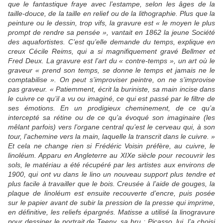
que le fantastique fraye avec l’estampe, selon les âges de la
taille-douce, de la taille en relief ou de la lithographie. Plus que la
peinture ou le dessin, trop vifs, la gravure est « le moyen le plus
prompt de rendre sa pensée », vantait en 1862 la jeune Société
des aquafortistes. C’est qu’elle demande du temps, explique en
creux Cécile Reims, qui a si magnifiquement gravé Bellmer et
Fred Deux. La gravure est l’art du « contre-temps », un art où le
graveur « prend son temps, se donne le temps et jamais ne le
comptabilise ». On peut s’improviser peintre, on ne s’improvise
pas graveur. « Patiemment, écrit la buriniste, sa main incise dans
le cuivre ce qu’il a vu ou imaginé, ce qui est passé par le filtre de
ses émotions. En un prodigieux cheminement, de ce qu’a
intercepté sa rétine ou de ce qu’a évoqué son imaginaire (les
mêlant parfois) vers l’organe central qu’est le cerveau qui, à son
tour, l’achemine vers la main, laquelle la transcrit dans le cuivre. »
Et cela ne change rien si Frédéric Voisin préfère, au cuivre, le
linoléum. Apparu en Angleterre au XIXe siècle pour recouvrir les
sols, le matériau a été récupéré par les artistes aux environs de
1900, qui ont vu dans le lino un nouveau support plus tendre et
plus facile à travailler que le bois. Creusée à l’aide de gouges, la
plaque de linoléum est ensuite recouverte d’encre, puis posée
sur le papier avant de subir la pression de la presse qui imprime,
en définitive, les reliefs épargnés. Matisse a utilisé la linogravure
pour dessiner le portrait de Teeny, sa bru ; Picasso, lui, l’a choisi