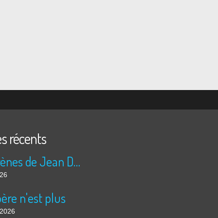
es récents
Les sirènes de Jean Duranel
026
ère n'est plus
t 2026