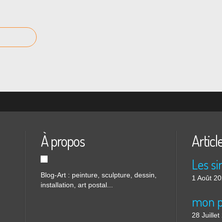
À propos
Articl
Blog-Art : peinture, sculpture, dessin,
1 Août 2
installation, art postal...
mon p
28 Juille