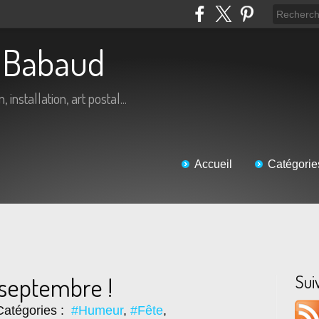
ic Babaud
 installation, art postal...
Accueil
Catégorie
Sui
 septembre !
atégories :
#Humeur
,
#Fête
,