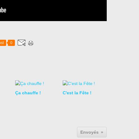
st
0
Ça chauffe !
C'est la Fête !
Envoyés