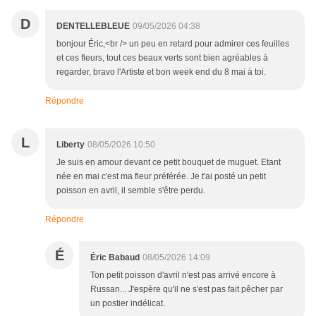
D
DENTELLEBLEUE
09/05/2026 04:38
bonjour Éric,<br /> un peu en retard pour admirer ces feuilles
et ces fleurs, tout ces beaux verts sont bien agréables à
regarder, bravo l'Artiste et bon week end du 8 mai à toi.
Répondre
L
Liberty
08/05/2026 10:50
Je suis en amour devant ce petit bouquet de muguet. Etant
née en mai c'est ma fleur préférée. Je t'ai posté un petit
poisson en avril, il semble s'être perdu.
Répondre
É
Éric Babaud
08/05/2026 14:09
Ton petit poisson d'avril n'est pas arrivé encore à
Russan... J'espère qu'il ne s'est pas fait pêcher par
un postier indélicat.