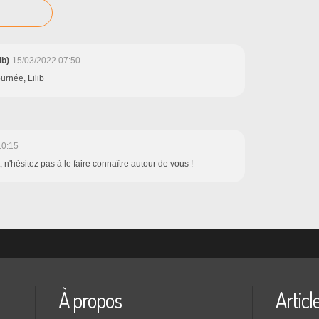
ib)
15/03/2022 07:50
urnée, Lilib
10:15
ît, n'hésitez pas à le faire connaître autour de vous !
À propos
Articl