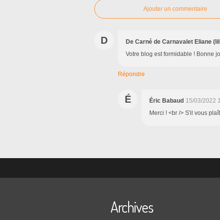
Ajouter un commentaire
D
De Carné de Carnavalet Eliane (lil
Votre blog est formidable ! Bonne jo
Répondre
É
Éric Babaud
15/03/2022 
Merci ! <br /> S'il vous pla
Archives