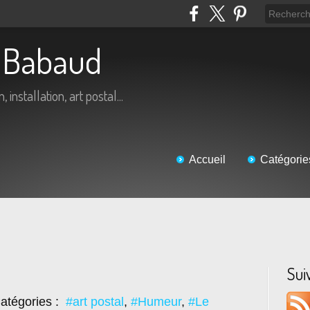
ic Babaud
 installation, art postal...
Accueil
Catégorie
Sui
atégories :
#art postal
,
#Humeur
,
#Le