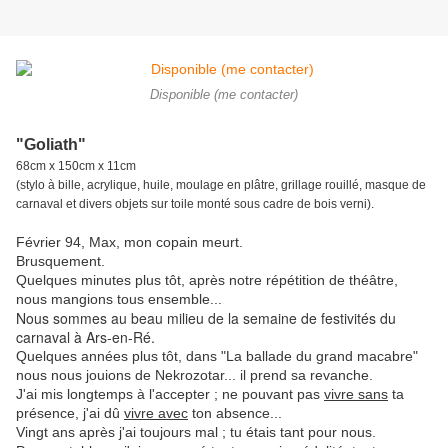
Disponible (me contacter)
"Goliath"
68cm x 150cm x 11cm
(stylo à bille, acrylique, huile, moulage en plâtre, grillage rouillé, masque de
carnaval et divers objets sur toile monté sous cadre de bois verni).
Février 94, Max,
mon copain meurt.
Brusquement.
Quelques minutes plus tôt, après notre répétition de théâtre,
nous mangions tous ensemble...
Nous sommes au beau milieu de la semaine de festivités du
carnaval à Ars-en-Ré.
Q​uelques années plus tôt, dans "La ballade du grand macabre"
nous nous jouions de Nekrozotar... il prend sa revanche.
J'ai mis longtemps à l'accepter ; ne pouvant pas
vivre sans
ta
présence, j'ai dû
vivre avec
ton absence...
Vingt ans après j'ai toujours mal ;
tu étais tant pour nous.