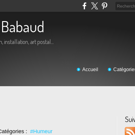
ic Babaud
 installation, art postal...
Accueil
Catégorie
Sui
atégories :
#Humeur