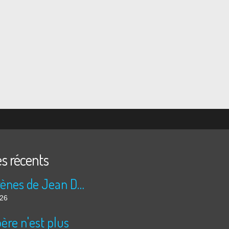
es récents
Les sirènes de Jean Duranel
026
ère n'est plus