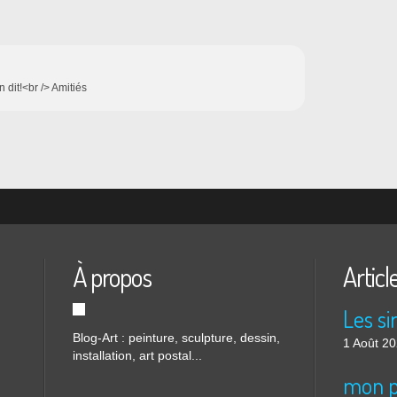
n dit!<br /> Amitiés
À propos
Articl
Blog-Art : peinture, sculpture, dessin,
1 Août 2
installation, art postal...
mon p