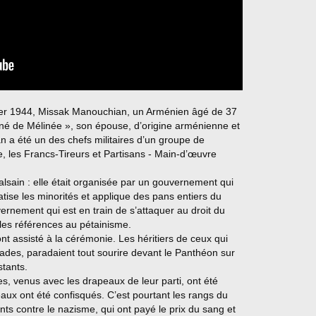
vrier 1944, Missak Manouchian, un Arménien âgé de 37
é de Mélinée », son épouse, d’origine arménienne et
 a été un des chefs militaires d’un groupe de
e, les Francs-Tireurs et Partisans - Main-d’œuvre
sain : elle était organisée par un gouvernement qui
tise les minorités et applique des pans entiers du
rnement qui est en train de s’attaquer au droit du
e les références au pétainisme.
t assisté à la cérémonie. Les héritiers de ceux qui
des, paradaient tout sourire devant le Panthéon sur
stants.
s, venus avec les drapeaux de leur parti, ont été
aux ont été confisqués. C’est pourtant les rangs du
ants contre le nazisme, qui ont payé le prix du sang et