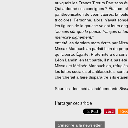
auxquels les Francs Tireurs Partisans ét
Qui a donné ces consignes ? Était-ce m
panthéonisation de Jean Jaurès, la foul
tricolores. Personne, alors, n’avait son
les figures de la gauche voient leurs en
"
Je suis sûr que le peuple français et to
mémoire dignement.
"
ont été les derniers mots écrits par Mi
Missak Manouchian parlait bien du peuple 
qui Liberté, Égalité, Fraternité a du sens
Léon Landini en fait partie, il n'a pas ét
Missak et Mélinée Manouchian, réfugiés 
les luttes sociales et antifascistes, son
chercherait à faire disparaître s’ils étaie
Sources :
les médias indépendants
Blas
Partager cet article
Repo
S'inscrire à la newsletter