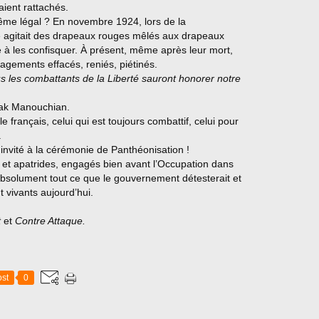
aient rattachés.
ême légal ? En novembre 1924, lors de la
e agitait des drapeaux rouges mêlés aux drapeaux
gé à les confisquer. À présent, même après leur mort,
gagements effacés, reniés, piétinés.
us les combattants de la Liberté sauront honorer notre
ssak Manouchian.
français, celui qui est toujours combattif, celui pour
.
é invité à la cérémonie de Panthéonisation !
et apatrides, engagés bien avant l’Occupation dans
t absolument tout ce que le gouvernement détesterait et
nt vivants aujourd’hui.
t
et
Contre Attaque.
st
0