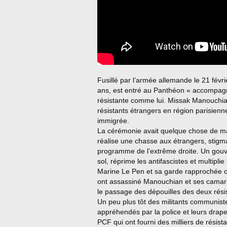
Fusillé par l’armée allemande le 21 fé
ans, est entré au Panthéon « accompagn
résistante comme lui. Missak Manouchian
résistants étrangers en région parisienn
immigrée.
La cérémonie avait quelque chose de mal
réalise une chasse aux étrangers, stigma
programme de l’extrême droite. Un gouve
sol, réprime les antifascistes et multipli
Marine Le Pen et sa garde rapprochée on
ont assassiné Manouchian et ses camara
le passage des dépouilles des deux rési
Un peu plus tôt des militants communiste
appréhendés par la police et leurs drape
PCF qui ont fourni des milliers de résist