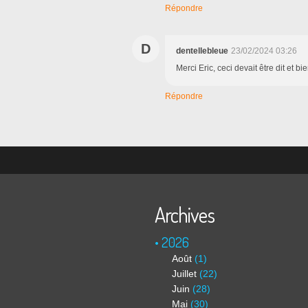
Répondre
D
dentellebleue
23/02/2024 03:26
Merci Eric, ceci devait être dit et bie
Répondre
Archives
2026
Août
(1)
Juillet
(22)
Juin
(28)
Mai
(30)