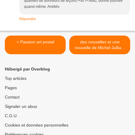
qualifiés de donneurs de leçons?<br /> Allez, bonne journée
quand même. Amitiés
Répondre
< Passion art postal
des nouvelles et une
nouvelle de Michel Julliard
>
Hébergé par Overblog
Top articles
Pages
Contact
Signaler un abus
C.G.U.
Cookies et données personnelles
Préférences cookies