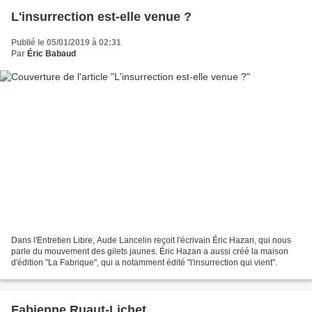
L'insurrection est-elle venue ?
Publié le 05/01/2019 à 02:31
Par
Éric Babaud
Dans l'Entretien Libre, Aude Lancelin reçoit l'écrivain Éric Hazan, qui nous
parle du mouvement des gilets jaunes. Éric Hazan a aussi créé la maison
d'édition "La Fabrique", qui a notamment édité "l'insurrection qui vient".
Fabienne Ruaut-Lichet