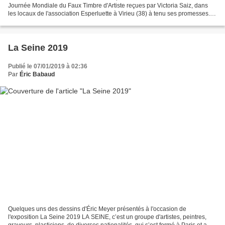
Journée Mondiale du Faux Timbre d'Artiste reçues par Victoria Saiz, dans
les locaux de l'association Esperluette à Virieu (38) à tenu ses promesses.
Un vrai succès ! Qualité des œuvres présentées,...
La Seine 2019
Publié le 07/01/2019 à 02:36
Par
Éric Babaud
Quelques uns des dessins d'Éric Meyer présentés à l'occasion de
l'exposition La Seine 2019 LA SEINE, c’est un groupe d'artistes, peintres,
graveurs, plasticiens, de diverses nationalités, qui s’est formé à Paris et a