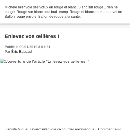
Michèle m'envoie ses vœux en rouge et blanc. Blanc sur rouge... rien ne
bouge. Rouge sur blanc, tout fout l'camp. Rouge et blanc pour le nouvel an.
Ballon rouge envolé. Ballon de rouge à ta santé.
Enlevez vos œillères !
Publié le 09/01/2019 à 01:31
Par
Éric Babaud
L'artiste Miguel Zavarof m'envoie ce courrier énigmatique... Comment a-t-il