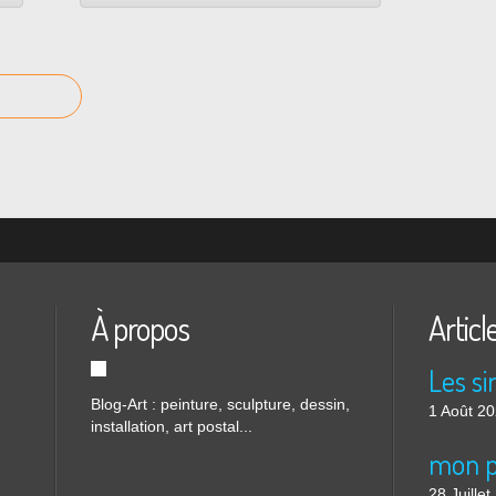
À propos
Articl
Blog-Art : peinture, sculpture, dessin,
1 Août 2
installation, art postal...
mon p
28 Juille