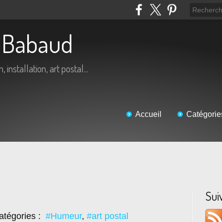
ic Babaud
 installation, art postal...
Accueil
Catégorie
Sui
atégories :
#Humeur
,
#art postal