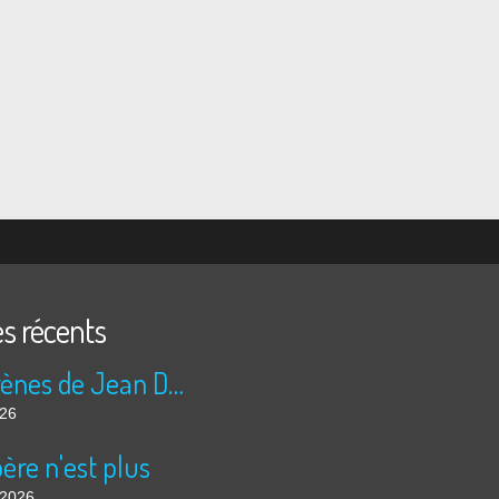
es récents
Les sirènes de Jean Duranel
026
ère n'est plus
t 2026