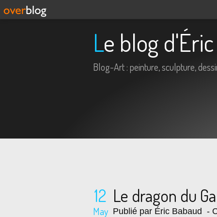
Le blog d'Ér
Blog-Art : peinture, sculpture, dessin,
12
Le dragon du G
May
Publié par Éric Babaud
- C