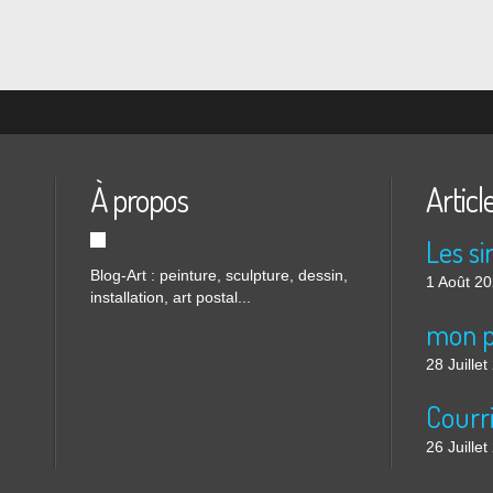
À propos
Articl
Blog-Art : peinture, sculpture, dessin,
1 Août 2
installation, art postal...
mon p
28 Juille
26 Juille