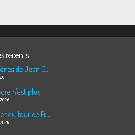
es récents
Les sirènes de Jean Duranel
026
ère n'est plus
t 2026
Courrier du tour de France
t 2026