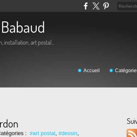
ic Babaud
 installation, art postal...
Accueil
Catégorie
Sui
ardon
atégories :
#art postal
,
#dessin
,