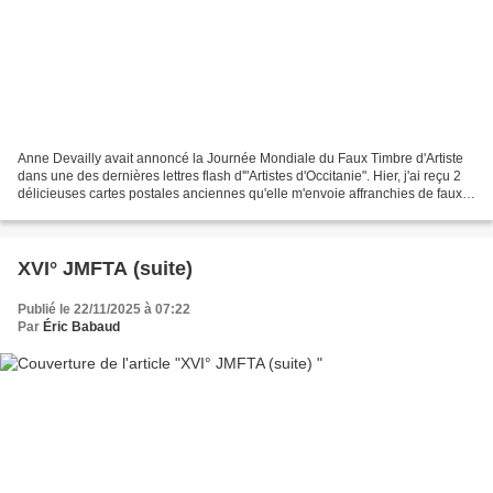
Anne Devailly avait annoncé la Journée Mondiale du Faux Timbre d'Artiste
dans une des dernières lettres flash d'"Artistes d'Occitanie". Hier, j'ai reçu 2
délicieuses cartes postales anciennes qu'elle m'envoie affranchies de faux
timbres représentant de...
XVI° JMFTA (suite)
Publié le 22/11/2025 à 07:22
Par
Éric Babaud