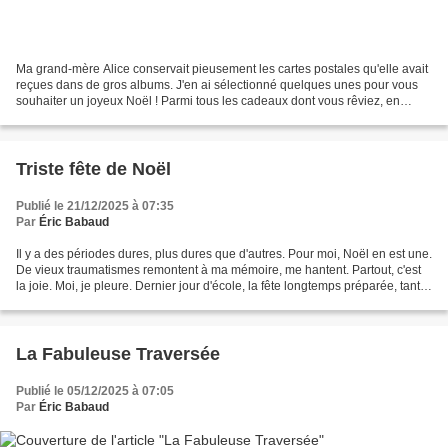
Ma grand-mère Alice conservait pieusement les cartes postales qu'elle avait
reçues dans de gros albums. J'en ai sélectionné quelques unes pour vous
souhaiter un joyeux Noël ! Parmi tous les cadeaux dont vous rêviez, en
avez-vous reçu quelques uns ? J'espère...
Triste fête de Noël
Publié le 21/12/2025 à 07:35
Par
Éric Babaud
Il y a des périodes dures, plus dures que d'autres. Pour moi, Noël en est une.
De vieux traumatismes remontent à ma mémoire, me hantent. Partout, c'est
la joie. Moi, je pleure. Dernier jour d'école, la fête longtemps préparée, tant
attendue. Le sapin...
La Fabuleuse Traversée
Publié le 05/12/2025 à 07:05
Par
Éric Babaud