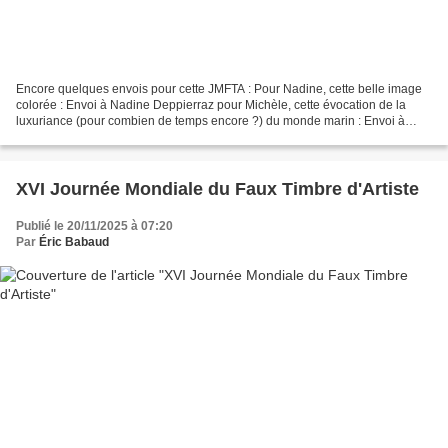
Encore quelques envois pour cette JMFTA : Pour Nadine, cette belle image
colorée : Envoi à Nadine Deppierraz pour Michèle, cette évocation de la
luxuriance (pour combien de temps encore ?) du monde marin : Envoi à
Michèle Dorey et pour Éric, cet avertissement...
XVI Journée Mondiale du Faux Timbre d'Artiste
Publié le 20/11/2025 à 07:20
Par
Éric Babaud