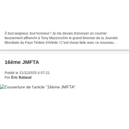
À tout seigneur, tout honneur ! Je me devais d'envoyer un courrier
faussement affranchi à Tony Mazzocchin le grand timonier de la Journée
Mondiale du Faux Timbre d'Artiste ! C'est chose faite avec ce nouveau
Lecornu : Envoi à Tony Mazzocchin Elle avait...
16ème JMFTA
Publié le 21/11/2025 à 07:21
Par
Éric Babaud