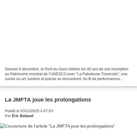
Demain 6 décembre, le Pont du Gard célèbre les 40 ans de son inscription
au Patrimoine mondial de l’UNESCO avec “La Fabuleuse Traversée”, une
soirée où art, lumière et poésie se rencontrent. Au fil de performances
inédites, de parades musicales et d’un...
La JMFTA joue les prolongations
Publié le 03/12/2025 à 07:03
Par
Éric Babaud