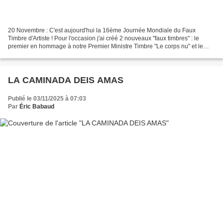
20 Novembre : C'est aujourd'hui la 16ème Journée Mondiale du Faux
Timbre d'Artiste ! Pour l'occasion j'ai créé 2 nouveaux "faux timbres" : le
premier en hommage à notre Premier Ministre Timbre "Le corps nu" et le
second pour affirmer qu'il faut continuer...
LA CAMINADA DEIS AMAS
Publié le 03/11/2025 à 07:03
Par
Éric Babaud