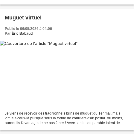
Envoi à Chantal Chanemouga Une...
Muguet virtuel
Publié le 06/05/2026 à 04:06
Par
Éric Babaud
Je viens de recevoir des traditionnels brins de muguet du 1er mai, mais
virtuels ceux-là puisque sous la forme de courriers d'art postal. Au moins,
auront-ils l'avantage de ne pas faner ! Avec son incomparable talent de
déchiqueteuse, GEHA n'a pas voulu...