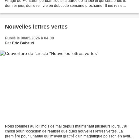
village de Montaren pendant toute la durée de la fête et qui sera brûlé le
dernier jour, doit être livré en début de semaine prochaine ! Il me reste
encore à fignoler les sourcils...
Nouvelles lettres vertes
Publié le 08/05/2026 à 04:08
Par
Éric Babaud
Nous sommes au joli mois de mai depuis maintenant plusieurs jours. J'ai
choisi pour l'occasion de réaliser quelques nouvelles lettres vertes. La
première pour Chantal qui m'avait gratifié d'un magnifique poisson en avril :