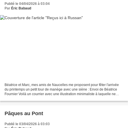
Publié le 04/04/2026 à 03:04
Par
Éric Babaud
Béatrice et Marc, mes amis de Naucelles me proposent pour fêter l'arrivée
du printemps un petit tour de manège avec une siène : Envoi de Béatrice
Fournier Voilà un courrier avec une illustration minimaliste à laquelle ne
m'avait pas habitué Jean-François...
Pâques au Pont
Publié le 03/04/2026 à 03:03