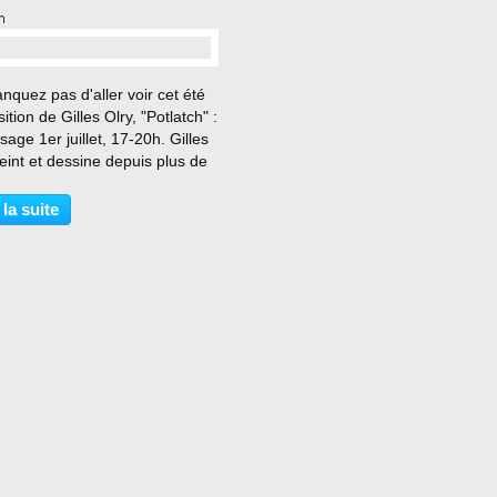
h
…
quez pas d'aller voir cet été
sition de Gilles Olry, "Potlatch" :
sage 1er juillet, 17-20h. Gilles
eint et dessine depuis plus de
nte ans avec une verve
lente jamais démentie. Sa
 la suite
tion est libre et foisonnante.