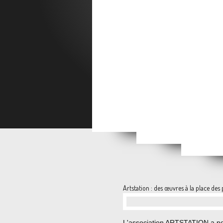
Amit
Reçus cette semaine
Courrier du tour de France
mon père n'est pl
Les si
Artstation : des œuvres à la place des
…
L'association ARTSTATION a p