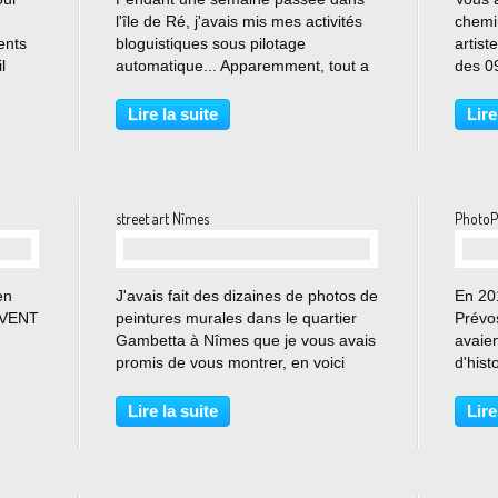
l'île de Ré, j'avais mis mes activités
chemin
ents
bloguistiques sous pilotage
artist
l
automatique... Apparemment, tout a
des 09
n son
bien fonctionné grâce à la fonction
« FIG
programmation de ce blog. De retour
Halle
Lire la suite
Lire
à la maison, je reprends donc
regrou
aujourd'hui le...
Michel
street art Nîmes
PhotoP
…
en
J'avais fait des dizaines de photos de
En 20
AUVENT
peintures murales dans le quartier
Prévos
Gambetta à Nîmes que je vous avais
avaien
promis de vous montrer, en voici
d'hist
quelques unes : A suivre, j'en ai
saurai
photographié encore plein...
temps 
Lire la suite
Lire
méfier
mettre