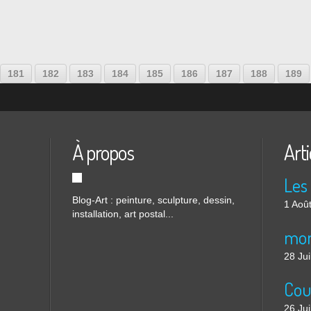
arder
181
182
183
184
185
186
187
188
189
À propos
Arti
Blog-Art : peinture, sculpture, dessin,
1 Aoû
installation, art postal...
mon
28 Jui
26 Jui