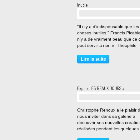
Inutile
…
"Il n'y a d'indispensable que les
choses inutiles." Francis Picabia
n’y a de vraiment beau que ce 
peut servir à rien ». Théophile
Gautier Chez mes grands paren
Ars en Ré, sur une des étagère
Lire la suite
ce qui avait été l'atelier de vitreri
Expo « LES BEAUX JOURS »
…
Christophe Renoux a le plaisir 
nous inviter dans sa galerie à
découvrir ses nouvelles créatio
réalisées pendant les quelques
"parenthèses" que nous avons