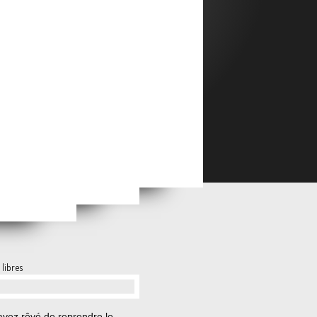
as de vacances
 libres
…
avez rêvé de reprendre le