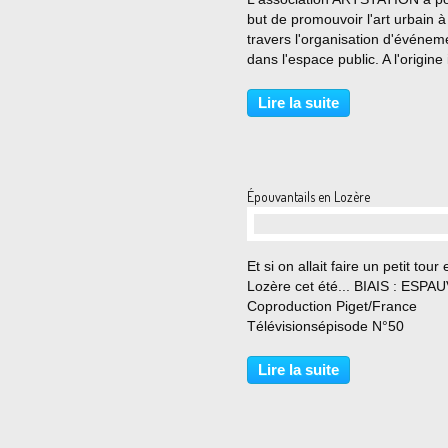
but de promouvoir l'art urbain à
travers l'organisation d'événem
dans l'espace public. A l'origine i
s'agit d'un événement unique e
genre qui a pris place 3 fois, en
Lire la suite
2016, en 2018 et en 2021 à
Montpelllier. La...
Épouvantails en Lozère
…
Et si on allait faire un petit tour 
Lozère cet été... BIAIS : ESP
Coproduction Piget/France
Télévisionsépisode N°50
Lire la suite