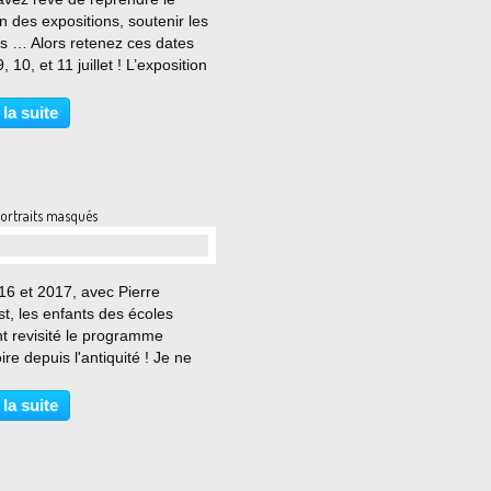
 des expositions, soutenir les
es … Alors retenez ces dates
, 10, et 11 juillet ! L’exposition
URES LIBRES », sous les
s de BROU (près de Chartres),
 la suite
pe une quinzaine d’artistes.
 Leroux...
ortraits masqués
…
16 et 2017, avec Pierre
t, les enfants des écoles
t revisité le programme
oire depuis l'antiquité ! Je ne
 trop leur conseiller en ces
toujours incertains de se
 la suite
 de Coronavirus le tyran. Se
 sous la protection...