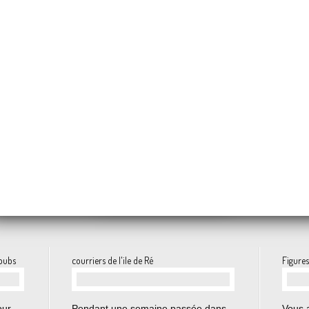
Le facteur ne prend pas de vacances (2)
iés mailartistiques
Muriel Evangelista
51 ans déjà !
Le facteur ne prend p
us
Festival Fiest'à Sète
rènes de Jean Duranel
 pubs
courriers de l'ile de Ré
Figures
…
our
Pendant une semaine passée dans
Vous 