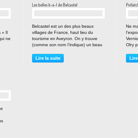
Les belles b-a-l de Belcastel
Potlatc
…
Belcastel est un des plus beaux
Ne man
 « Il
villages de France, haut lieu du
l'expo
qui ne
tourisme en Aveyron. On y trouve
Vernis
(comme son nom l'indique) un beau
Olry p
ts, à
château, médiéval, mais aussi de
quara
s de
jolies boîtes aux lettres ! C'est à
trucu
Lire la suite
Lire
e,...
Pierre Prévost sculpteur effréné,
produc
bricoleur émérite...
Son...
de
ns