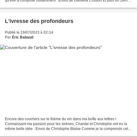
qu'elle a composé nuitamment : Envoi de Daniella Cosson Et puis un 2ème
réalisé par Michelle qui elle aussi...
L'ivresse des profondeurs
Publié le 19/07/2023 à 02:14
Par
Éric Babaud
Encore des courriers sur le thème du vin dans ma boîte aux lettres !
Connaissant ma passion pour les sirènes, Chantal et Christophe ont eu la
même belle idée : Envoi de Christophe Blaise Comme je la comprends cette
sirène ; un petit rouge de temps en...