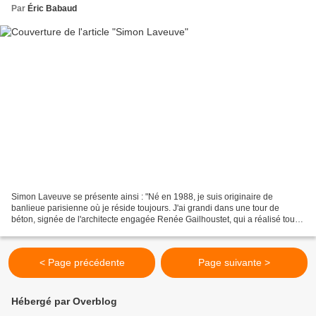
Par
Éric Babaud
Simon Laveuve se présente ainsi : "Né en 1988, je suis originaire de
banlieue parisienne où je réside toujours. J'ai grandi dans une tour de
béton, signée de l'architecte engagée Renée Gailhoustet, qui a réalisé tous
les logements sociaux d'Ivry-sur-Seine....
< Page précédente
Page suivante >
Hébergé par Overblog