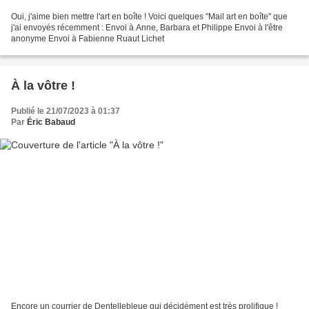
Oui, j'aime bien mettre l'art en boîte ! Voici quelques "Mail art en boîte" que
j'ai envoyés récemment : Envoi à Anne, Barbara et Philippe Envoi à l'être
anonyme Envoi à Fabienne Ruaut Lichet
À la vôtre !
Publié le 21/07/2023 à 01:37
Par
Éric Babaud
Encore un courrier de Dentellebleue qui décidément est très prolifique !