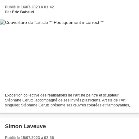
Publié le 16/07/2023 à 01:42
Par
Éric Babaud
Exposition collective des réalisations de l’artiste peintre et sculpteur
Stéphane Cerutti, accompagné de ses invités plasticiens. Artiste de l’Art
singulier, Stéphane Cerutti présente ses œuvres colorées et flamboyantes,
mobiles et fantaisistes : sculptures...
Simon Laveuve
Publié le 15/07/2023 à 02:36