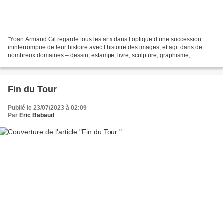
"Yoan Armand Gil regarde tous les arts dans l’optique d’une succession
ininterrompue de leur histoire avec l’histoire des images, et agit dans de
nombreux domaines – dessin, estampe, livre, sculpture, graphisme,
musique, cinéma, performance… poursuivant...
Fin du Tour
Publié le 23/07/2023 à 02:09
Par
Éric Babaud