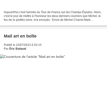
Aujourd'hui c'est l'arrivée du Tour de France sur les Champs Élysées. Alors,
c'est le jour de mettre à l'honneur les deux derniers courriers que Michel, le
fou de la (petite) reine, m'a envoyés : Envoi de Michel Charret Mark
Cavendish, qui n'aura pas...
Mail art en boîte
Publié le 22/07/2023 à 03:15
Par
Éric Babaud