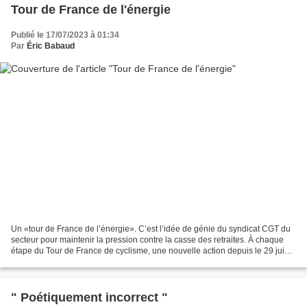
Tour de France de l'énergie
Publié le 17/07/2023 à 01:34
Par
Éric Babaud
Un «tour de France de l’énergie». C’est l’idée de génie du syndicat CGT du
secteur pour maintenir la pression contre la casse des retraites. À chaque
étape du Tour de France de cyclisme, une nouvelle action depuis le 29 juin.
Et cela durant 21 jours....
" Poétiquement incorrect "