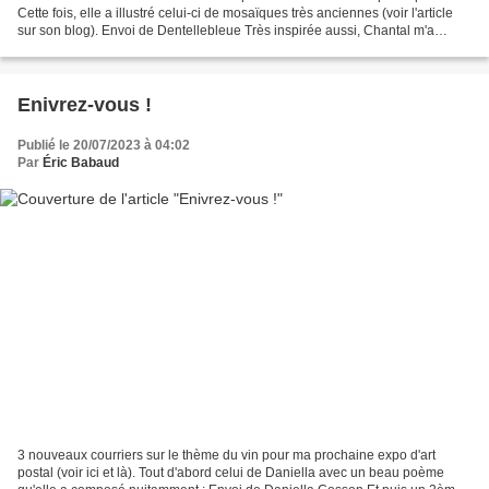
Cette fois, elle a illustré celui-ci de mosaïques très anciennes (voir l'article
sur son blog). Envoi de Dentellebleue Très inspirée aussi, Chantal m'a
envoyé encore 2 nouveaux courriers....
Enivrez-vous !
Publié le 20/07/2023 à 04:02
Par
Éric Babaud
3 nouveaux courriers sur le thème du vin pour ma prochaine expo d'art
postal (voir ici et là). Tout d'abord celui de Daniella avec un beau poème