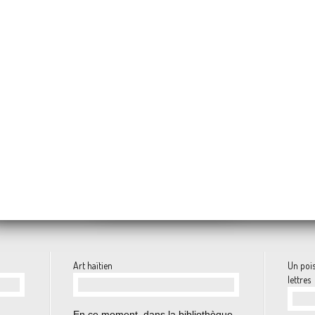
Le facteur ne prend pas de vacances (2)
iés mailartistiques
Muriel Evangelista
51 ans déjà !
Le facteur ne prend p
us
Festival Fiest'à Sète
rènes de Jean Duranel
Art haïtien
Un pois
lettres
…
En ce moment, dans la bibliothèque