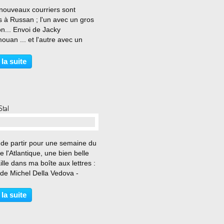
…
nouveaux courriers sont
s à Russan ; l'un avec un gros
n... Envoi de Jacky
uan ... et l'autre avec un
u Envoi d'Eliane de Carné de
valet Quand je vous dis que
 la suite
postal nous fait voyager... Sur
 sur mer et dans...
Stal
…
 de partir pour une semaine du
e l'Atlantique, une bien belle
ille dans ma boîte aux lettres :
 de Michel Della Vedova -
o Stal" un nouveau courrier de
l Della Vedova, mon nouveau
 la suite
spondant du Limogesland qui a
...