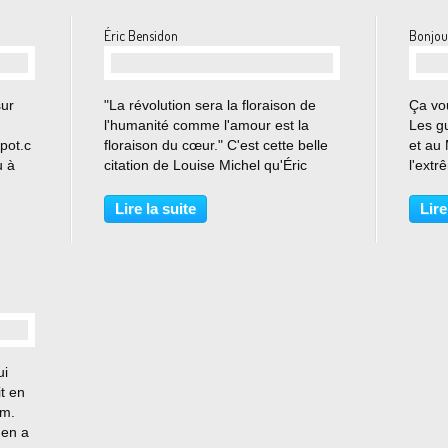
Éric Bensidon
Bonjour
…
sur
"La révolution sera la floraison de
Ça vo
l'humanité comme l'amour est la
Les g
spot.c
floraison du cœur." C'est cette belle
et au
u à
citation de Louise Michel qu'Éric
l'extr
s
Bensidon a choisi de mettre en
racism
arc
évidence sur son nouvel envoi. Une
inégal
Lire la suite
Lire
belle façon aussi d'accueillir le
l'écol
nd.
printemps ! Envoi...
comme
ui
t en
am.
'en a