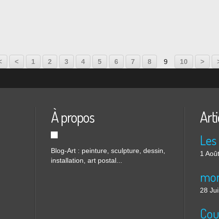
e là-
aire
..
20
30
40
50
60
70
80
90
100
200
300
<
<
1
2
3
4
5
6
7
8
9
10
>
À propos
Arti
Blog-Art : peinture, sculpture, dessin,
1 Aoû
installation, art postal...
mon
28 Jui