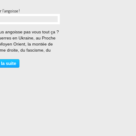
 l'angoisse !
…
us angoisse pas vous tout ça ?
uerres en Ukraine, au Proche
 Moyen Orient, la montée de
ême droite, du fascisme, du
e, de la xénophobie, les
ités, le productivisme,
 la suite
ogie mise à mal... Moi, ça
nce carrément à...