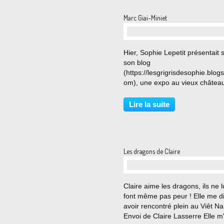
Marc Giai-Miniet
…
Hier, Sophie Lepetit présentait 
son blog
(https://lesgrigrisdesophie.blog
om), une expo au vieux châtea
Vicq sur Breuilh. On y voyait de
œuvres d'Abraham Hadad et M
Lire la suite
Giai-Miniet. Je connaissais le
premier, j'ignorais tout du seco
Marc...
Les dragons de Claire
…
Claire aime les dragons, ils ne l
font même pas peur ! Elle me di
avoir rencontré plein au Viêt N
Envoi de Claire Lasserre Elle m