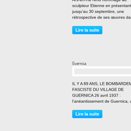
sculpteur Etienne en présentan
jusqu'au 30 septembre, une
rétrospective de ses œuvres da
nouvelle salle d'exposition La C
Etienne a développé un univers
Lire la suite
artistique singulier jusqu'à sa
disparition en janvier 2025 à...
Guernica
…
IL Y A 89 ANS, LE BOMBARD
FASCISTE DU VILLAGE DE
GUERNICA 26 avril 1937 :
l'anéantissement de Guernica, 
village du Pays Basque sous un
de bombes. Le massacre aérie
Lire la suite
centaines de civils en pleine jo
Guernica - Pablo Picasso La
seconde...