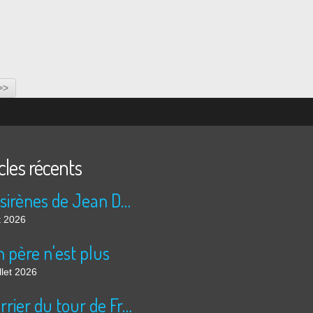
>>
cles récents
Les sirènes de Jean Duranel
t 2026
 père n'est plus
llet 2026
Courrier du tour de France