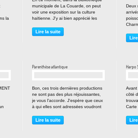
t
municipale de La Couarde, on peut
Deux 
voir une exposition sur la culture
arrivé
ns la
haïtienne. J'y ai bien apprécié les
poisso
riée.
sculptures en métal découpé : Le
Charmo
travail du métal sculpté et martelé
oisea
Lire la suite
est une tradition haïtienne, il connaît
Carna
Lire
un...
l'art 
terre,
Parenthèse atlantique
Harpo 
…
EMENT
Bon, ces trois dernières productions
Avant
ne sont pas des plus réjouissantes,
côté d
je vous l'accorde. J'espère que ceux
trouva
un
à qui elles sont adressées voudront
Carte
 tapis
bien m'en excuser... Envoi à la
"Harp
n de
galerie "La Rive et l'Étoile" Il est
Miche
Lire la suite
Lire
urnée.
grand temps que je prenne un peu
corre
le...
trouvé