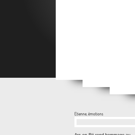
Amit
Reçus cette semaine
Courrier du tour de France
mon père n'est pl
Les si
Etienne, émotions
…
Ars-en-Ré rend hommage au